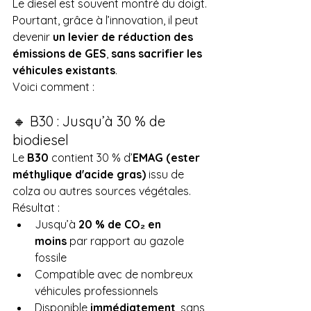
Le diesel est souvent montré du doigt. 
Pourtant, grâce à l’innovation, il peut 
devenir 
un levier de réduction des 
émissions de GES
, 
sans sacrifier les 
véhicules existants
.
Voici comment :
🔸 B30 : Jusqu’à 30 % de 
biodiesel
Le 
B30
 contient 30 % d’
EMAG (ester 
méthylique d'acide gras)
 issu de 
colza ou autres sources végétales. 
Résultat :
Jusqu’à 
20 % de CO₂ en 
moins
 par rapport au gazole 
fossile
Compatible avec de nombreux 
véhicules professionnels
Disponible 
immédiatement
, sans 