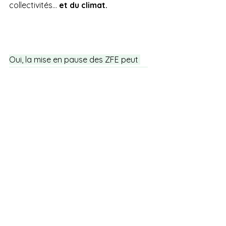
collectivités… 
et du climat.
Oui, la mise en pause des ZFE peut 
paraître à contre-courant. Mais c’est 
aussi l’occasion de 
repenser notre 
transition énergétique
 : moins 
punitive, plus pragmatique, plus 
inclusive.
Chez 
GED Energies
, nous proposons 
d'ores et déjà des solutions 
concrètes pour 
réduire nos 
émissions sans sacrifier nos 
libertés de déplacement
. Les 
carburants alternatifs comme le 
B30
, 
le 
HVO
 ou le 
biodiesel
 sont là. 
Et ils 
fonctionnent.