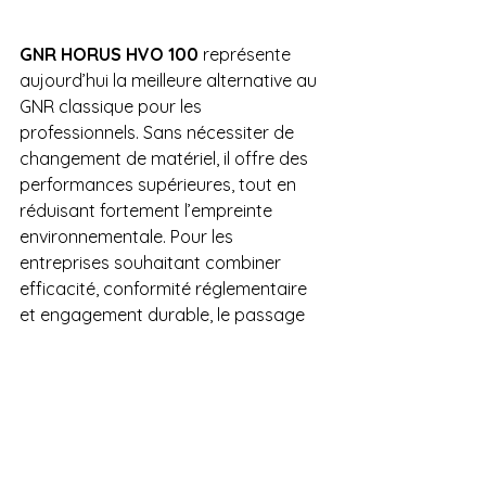
GNR HORUS HVO 100
 représente 
aujourd’hui la meilleure alternative au 
GNR classique pour les 
professionnels. Sans nécessiter de 
changement de matériel, il offre des 
performances supérieures, tout en 
réduisant fortement l’empreinte 
environnementale. Pour les 
entreprises souhaitant combiner 
efficacité, conformité réglementaire 
et engagement durable, le passage 
au HVO 100 est une opportunité 
stratégique, en particulier dans un 
contexte de fiscalité croissante et de 
transition énergétique accélérée.
Contactez nous pour en savoir plus.