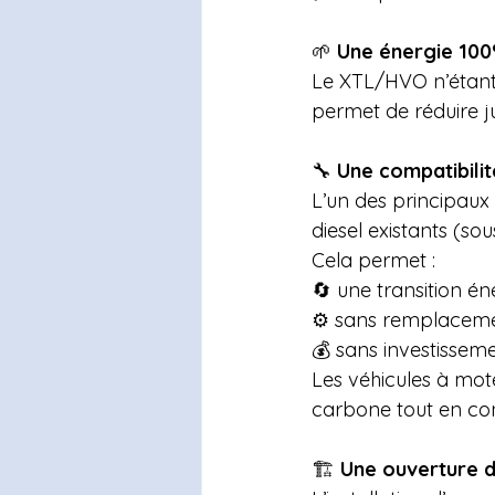
🌱 
Une énergie 100
Le XTL/HVO n’étant p
permet de réduire ju
🔧 
Une compatibili
L’un des principaux
diesel existants (so
Cela permet :
🔄 une transition én
⚙️ sans remplaceme
💰 sans investisseme
Les véhicules à mot
carbone tout en con
🏗️ 
Une ouverture 