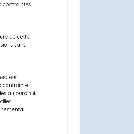
s contraintes 
ure de cette 
sions sans 
secteur 
s contrainte 
ès aujourd’hui.
ilier 
nnemental.