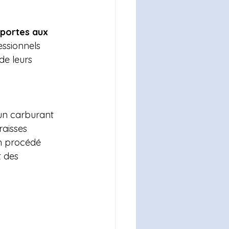
 portes aux 
ssionnels 
de leurs 
 un carburant 
raisses 
un procédé 
 des 