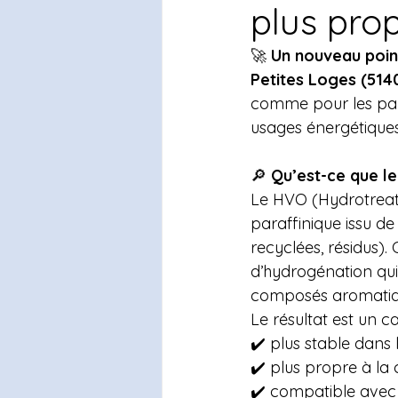
plus pro
🚀 
Un nouveau poin
Petites Loges (514
comme pour les part
usages énergétiques
🔎 
Qu’est-ce que l
Le HVO (Hydrotreate
paraffinique issu de
recyclées, résidus).
d’hydrogénation qui
composés aromatiq
Le résultat est un c
✔️ plus stable dans 
✔️ plus propre à la
✔️ compatible avec