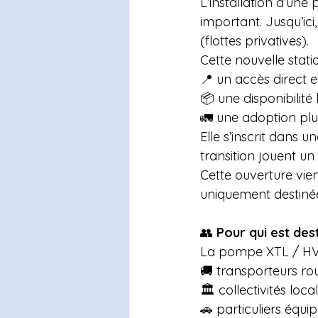
L’installation d’un
important. Jusqu’ici
(flottes privatives).
Cette nouvelle stati
📍 un accès direct e
📦 une disponibilité
🚛 une adoption plus
Elle s’inscrit dans 
transition jouent un
Cette ouverture vi
uniquement destinée 
👥 
Pour qui est des
La pompe XTL / HVO
🚚 transporteurs rout
🏛️ collectivités local
🚗 particuliers équi