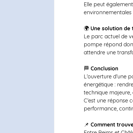
Elle peut également 
environnementales s
🌍 
Une solution de 
Le parc actuel de vé
pompe répond donc à
attendre une transfo
🏁 
Conclusion
L’ouverture d’une p
énergétique : rendre
technique majeure, 
C’est une réponse co
performance, contin
📌 
Comment trouver
Entre Reims et Châ