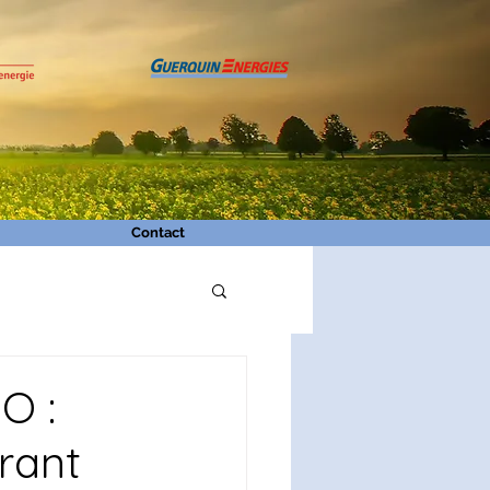
Contact
O :
rant