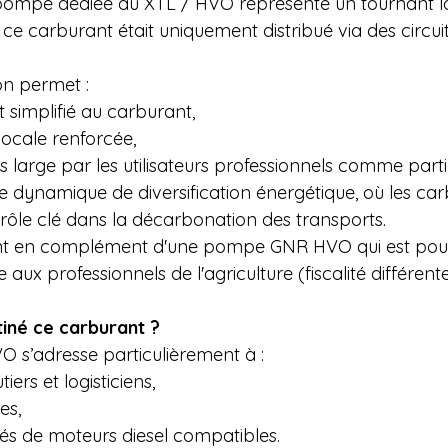
e pompe dédiée au XTL / HVO représente un tournant lo
, ce carburant était uniquement distribué via des circuit
on permet :
t simplifié au carburant,
 locale renforcée,
 large par les utilisateurs professionnels comme partic
une dynamique de diversification énergétique, où les ca
 rôle clé dans la décarbonation des transports.
ent en complément d'une pompe GNR HVO qui est pour
aux professionnels de l'agriculture (fiscalité différente
tiné ce carburant ?
 s’adresse particulièrement à :
iers et logisticiens,
es,
pés de moteurs diesel compatibles.