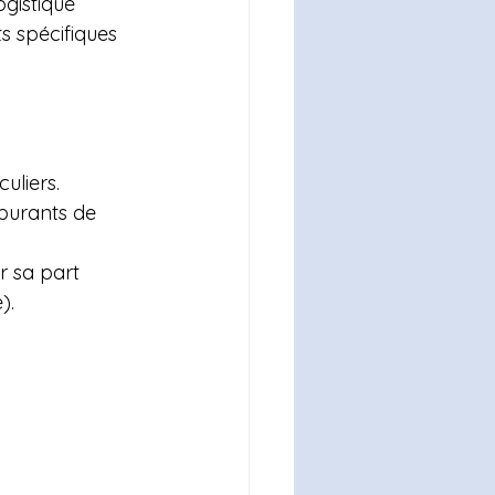
gistique 
s spécifiques 
uliers.
rburants de 
 sa part 
).