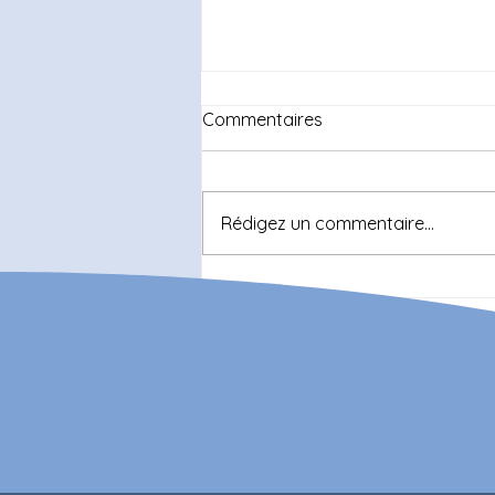
Commentaires
Rédigez un commentaire...
HVO ou gazole : le match
change