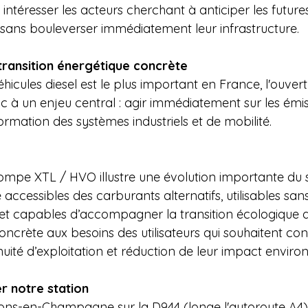
intéresser les acteurs cherchant à anticiper les future
ans bouleverser immédiatement leur infrastructure.
transition énergétique concrète
hicules diesel est le plus important en France, l'ouvert
 un enjeu central : agir immédiatement sur les émis
rmation des systèmes industriels et de mobilité.
ompe XTL / HVO illustre une évolution importante du 
 accessibles des carburants alternatifs, utilisables san
et capables d’accompagner la transition écologique d
ncrète aux besoins des utilisateurs qui souhaitent conc
uité d’exploitation et réduction de leur impact enviro
 notre station
lons-en-Champagne sur la D944 (longe l'autoroute A4)