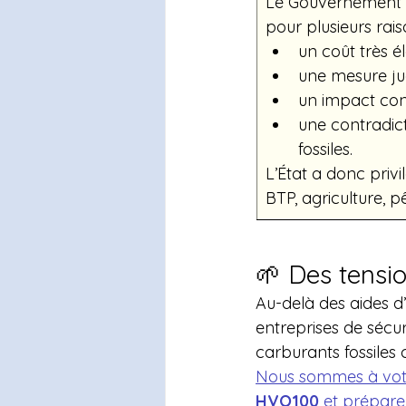
Le Gouvernement a
pour plusieurs rais
un coût très él
une mesure ju
un impact con
une contradict
fossiles.
L’État a donc privi
BTP, agriculture, p
🌱 Des tensio
Au-delà des aides d’
entreprises de sécu
carburants fossiles 
Nous sommes à votr
HVO100
 et prépare