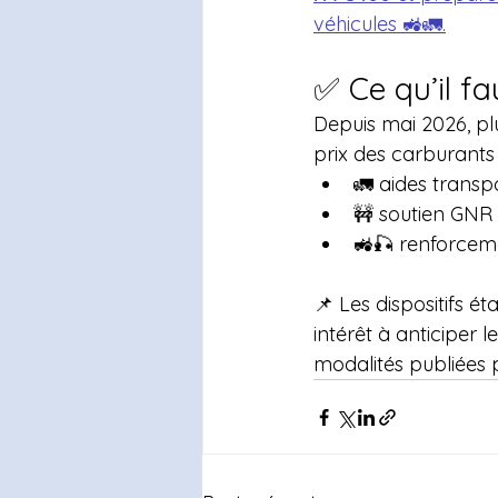
véhicules 🚜🚛.
✅ Ce qu’il fa
Depuis mai 2026, pl
prix des carburants 
🚛 aides transp
🚧 soutien GNR 
🚜🎣 renforceme
📌 Les dispositifs ét
intérêt à anticiper 
modalités publiées 