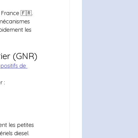
 France 🇫🇷.
 mécanismes 
pidement les 
tier (GNR)
spositifs de 
 :
t les petites 
iels diesel.