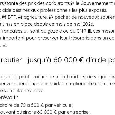
rsistante des prix des carburants⛽, le Gouvernement
 d’aide destinés aux professionnels les plus exposés.
, 🚧 BTP, 🚜 agriculture, 🎣 pêche : de nouveaux soutien
t mis en place depuis ce mois de mai 2026.
 françaises utilisant du gazole ou du GNR 🛢️, ces mesu
er important pour préserver leur trésorerie dans un co
e 📈.
routier : jusqu’à 60 000 € d’aide p
transport public routier de marchandises, de voyageurs
peuvent bénéficier d’une aide exceptionnelle calculée s
 véhicules exploités.
révoit :
aitaire de 70 à 500 € par véhicule ;
ouvant atteindre 60 000 € par entreprise ;