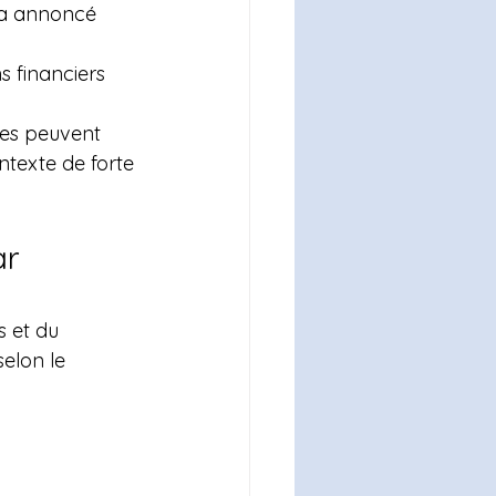
 a annoncé 
s financiers 
res peuvent 
ntexte de forte 
ar 
 et du 
elon le 