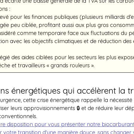
 écarté une baisse générale de la TVA sur les carbur
ons :
evé pour les finances publiques (plusieurs milliards d’e
gée peu ciblée, profitant aussi aux plus gros consomm
sidéré comme temporaire face aux fluctuations du pét
ion avec les objectifs climatiques et de réduction des 
légié des aides ciblées pour les secteurs les plus exposé
êche et travailleurs « grands rouleurs ».
ns énergétiques qui accélèrent la tr
urgence, cette crise énergétique rappelle la nécessité 
riser leurs approvisionnements 🔒 et de réduire leur d
conventionnels.
e disposition pour vous présenter notre biocarburant
r votre transition d'une manière douce, sans changer 