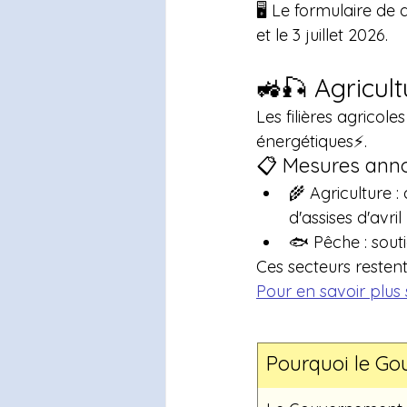
🖥️ Le formulaire de
et le 3 juillet 2026.
🚜🎣 Agricult
Les filières agricol
énergétiques⚡.
📋 Mesures anno
🌾 Agriculture :
d'assises d'avril
🐟 Pêche : souti
Ces secteurs restent
Pour en savoir plus s
Pourquoi le Go