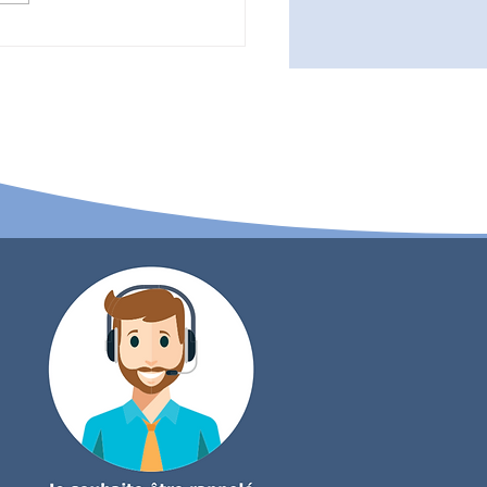
uoi faire le plein de
énergie de chauffage
cet été ?