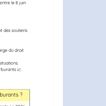
 entre le 8 juin 
t des soutiens 
arge du droit 
ituations.
rburants 📈.
rburants ?