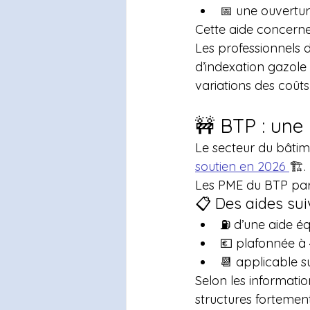
📅 une ouvertur
Cette aide concerne 
Les professionnels 
d’indexation gazole
variations des coûts
🚧 BTP : une 
Le secteur du bâtime
soutien en 2026 
🏗️.
Les PME du BTP par
📋 Des aides sui
⛽ d’une aide éq
💶 plafonnée à 
📆 applicable s
Selon les informati
structures fortement